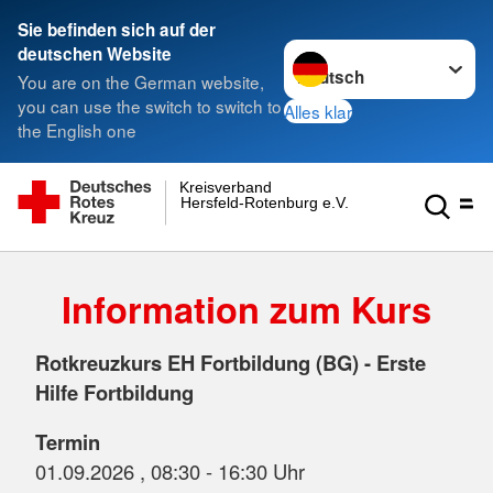
Sie befinden sich auf der
Sprache wechseln zu
deutschen Website
You are on the German website,
you can use the switch to switch to
Alles klar
the English one
Kreisverband
Hersfeld-Rotenburg e.V.
Information zum Kurs
Rotkreuzkurs EH Fortbildung (BG) - Erste
Hilfe Fortbildung
Termin
01.09.2026 , 08:30 - 16:30 Uhr