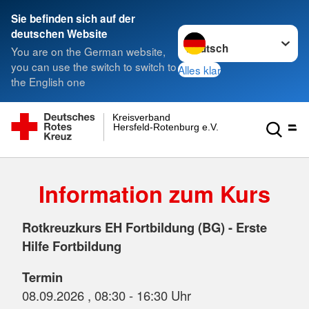
Sie befinden sich auf der
Sprache wechseln zu
deutschen Website
You are on the German website,
you can use the switch to switch to
Alles klar
the English one
Kreisverband
Hersfeld-Rotenburg e.V.
Information zum Kurs
Rotkreuzkurs EH Fortbildung (BG) - Erste
Hilfe Fortbildung
Termin
08.09.2026 , 08:30 - 16:30 Uhr