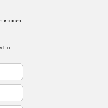
bernommen.
erten