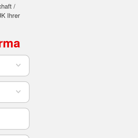
haft /
UK Ihrer
irma