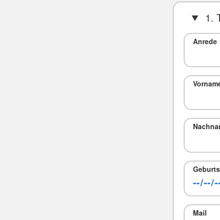
1. 
Anrede
Vornam
Nachna
Geburts
Mail