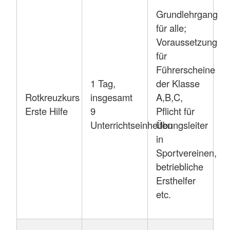
Grundlehrgang
für alle;
Voraussetzung
für
Führerscheine
1 Tag,
der Klasse
Rotkreuzkurs
insgesamt
A,B,C,
Erste Hilfe
9
Pflicht für
Unterrichtseinheiten
Übungsleiter
in
Sportvereinen,
betriebliche
Ersthelfer
etc.