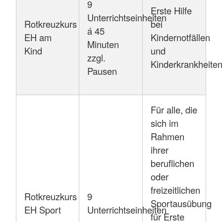
9
Erste Hilfe
Unterrichtseinheiten
Rotkreuzkurs
bei
á 45
EH am
Kindernotfällen
Minuten
Kind
und
zzgl.
Kinderkrankheite
Pausen
Für alle, die
sich im
Rahmen
ihrer
beruflichen
oder
freizeitlichen
Rotkreuzkurs
9
Sportausübung
EH Sport
Unterrichtseinheiten
für Erste