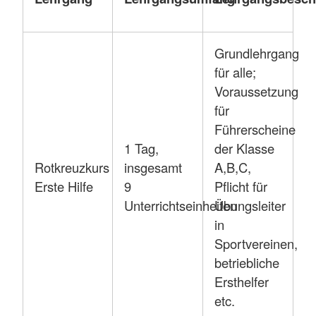
Grundlehrgang
für alle;
Voraussetzung
für
Führerscheine
1 Tag,
der Klasse
Rotkreuzkurs
insgesamt
A,B,C,
Erste Hilfe
9
Pflicht für
Unterrichtseinheiten
Übungsleiter
in
Sportvereinen,
betriebliche
Ersthelfer
etc.