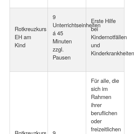
9
Erste Hilfe
Unterrichtseinheiten
Rotkreuzkurs
bei
á 45
EH am
Kindernotfällen
Minuten
Kind
und
zzgl.
Kinderkrankheite
Pausen
Für alle, die
sich im
Rahmen
ihrer
beruflichen
oder
freizeitlichen
Rotkreuzkurs
9